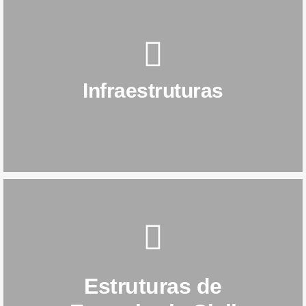
SAIBA MAIS
Infraestruturas
Infraestruturas
SAIBA MAIS
Estruturas de
Civil