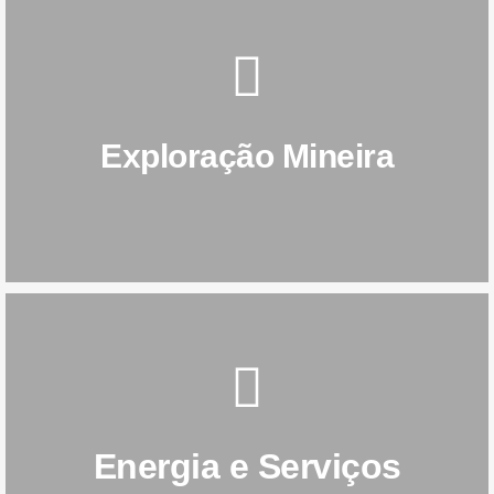
SAIBA MAIS
Exploração Mineira
Exploração Mineira
SAIBA MAIS
Energia e Serviços
Públicos