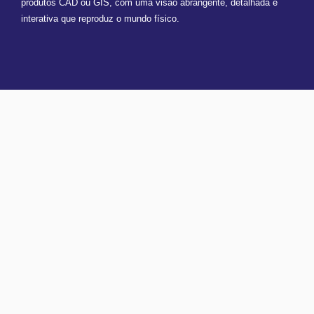
produtos CAD ou GIS, com uma visão
abrangente, detalhada e
interativa
que reproduz o mundo físico.