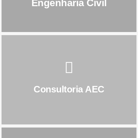
Estruturas de Engenharia
Engenharia Civil
SAIBA MAIS
Consultoria AEC
Consultoria AEC