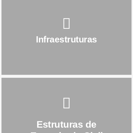
SAIBA MAIS
Infraestruturas
Infraestruturas
SAIBA MAIS
Estruturas de
Civil